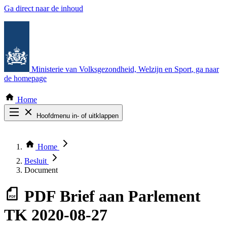
Ga direct naar de inhoud
Ministerie van Volksgezondheid, Welzijn en Sport
, ga naar
de homepage
Home
Hoofdmenu in- of uitklappen
Zoek door alle publicaties
Thema COVID-19
Home
Bekijk per bestuursorgaan
Besluit
Document
PDF
Brief aan Parlement
TK 2020-08-27