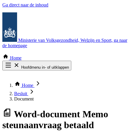
Ga direct naar de inhoud
Ministerie van Volksgezondheid, Welzijn en Sport
, ga naar
de homepage
Home
Hoofdmenu in- of uitklappen
Zoek door alle publicaties
Thema COVID-19
Home
Bekijk per bestuursorgaan
Besluit
Document
Word-document
Memo
steunaanvraag betaald