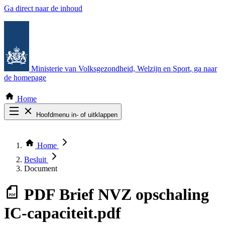
Ga direct naar de inhoud
Ministerie van Volksgezondheid, Welzijn en Sport
, ga naar
de homepage
Home
Hoofdmenu in- of uitklappen
Zoek door alle publicaties
Thema COVID-19
Home
Bekijk per bestuursorgaan
Besluit
Document
PDF
Brief NVZ opschaling
IC-capaciteit.pdf