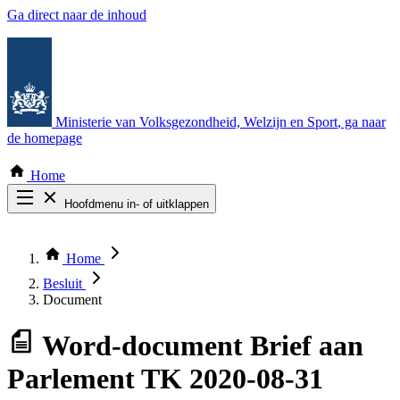
Ga direct naar de inhoud
Ministerie van Volksgezondheid, Welzijn en Sport
, ga naar
de homepage
Home
Hoofdmenu in- of uitklappen
Zoek door alle publicaties
Thema COVID-19
Home
Bekijk per bestuursorgaan
Besluit
Document
Word-document
Brief aan
Parlement TK 2020-08-31