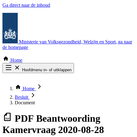
Ga direct naar de inhoud
Ministerie van Volksgezondheid, Welzijn en Sport
, ga naar
de homepage
Home
Hoofdmenu in- of uitklappen
Zoek door alle publicaties
Thema COVID-19
Home
Bekijk per bestuursorgaan
Besluit
Document
PDF
Beantwoording
Kamervraag 2020-08-28