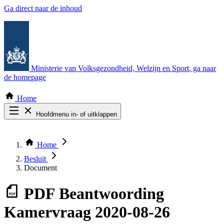
Ga direct naar de inhoud
Ministerie van Volksgezondheid, Welzijn en Sport
, ga naar
de homepage
Home
Hoofdmenu in- of uitklappen
Zoek door alle publicaties
Thema COVID-19
Home
Bekijk per bestuursorgaan
Besluit
Document
PDF
Beantwoording
Kamervraag 2020-08-26