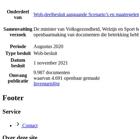
Onderdeel
Wob-deelbesluit aangaande Scenario’s en maatregelen
van
Samenvatting
De minister van Volksgezondheid, Welzijn en Sport he
verzoek
openbaarmaking van documenten die betrekking hebbe
Periode
Augustus 2020
Type besluit
Wob-besluit
Datum
1 november 2021
besluit
9.987 documenten
Omvang
waarvan 4.691 openbaar gemaakt
publicatie
Inventarislijst
Footer
Service
Contact
Over deze site