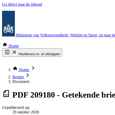
Ga direct naar de inhoud
Ministerie van Volksgezondheid, Welzijn en Sport
, ga naar 
Home
Hoofdmenu in- of uitklappen
Zoek door alle publicaties
Thema COVID-19
Home
Bekijk per bestuursorgaan
Besluit
Document
PDF
209180 - Getekende brie
Gepubliceerd op:
29 oktober 2020