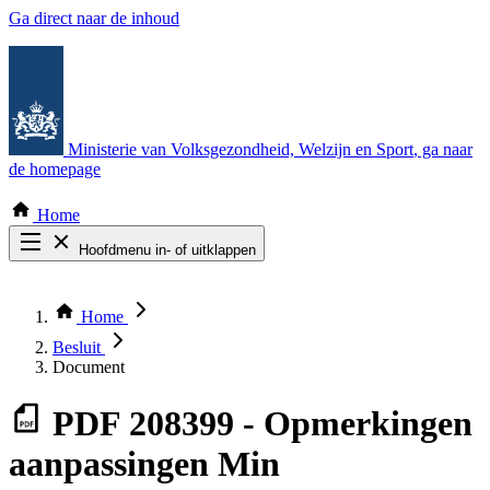
Ga direct naar de inhoud
Ministerie van Volksgezondheid, Welzijn en Sport
, ga naar
de homepage
Home
Hoofdmenu in- of uitklappen
Zoek door alle publicaties
Thema COVID-19
Home
Bekijk per bestuursorgaan
Besluit
Document
PDF
208399 - Opmerkingen
aanpassingen Min