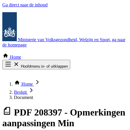
Ga direct naar de inhoud
Ministerie van Volksgezondheid, Welzijn en Sport
, ga naar
de homepage
Home
Hoofdmenu in- of uitklappen
Zoek door alle publicaties
Thema COVID-19
Home
Bekijk per bestuursorgaan
Besluit
Document
PDF
208397 - Opmerkingen
aanpassingen Min