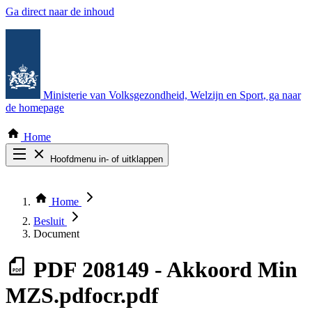
Ga direct naar de inhoud
Ministerie van Volksgezondheid, Welzijn en Sport
, ga naar
de homepage
Home
Hoofdmenu in- of uitklappen
Zoek door alle publicaties
Thema COVID-19
Home
Bekijk per bestuursorgaan
Besluit
Document
PDF
208149 - Akkoord Min
MZS.pdfocr.pdf