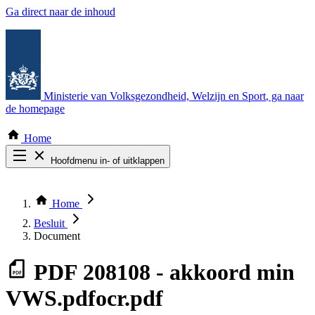
Ga direct naar de inhoud
Ministerie van Volksgezondheid, Welzijn en Sport
, ga naar
de homepage
Home
Hoofdmenu in- of uitklappen
Zoek door alle publicaties
Thema COVID-19
Home
Bekijk per bestuursorgaan
Besluit
Document
PDF
208108 - akkoord min
VWS.pdfocr.pdf