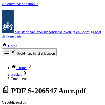
Ga direct naar de inhoud
Ministerie van Volksgezondheid, Welzijn en Sport
, ga naar
de homepage
Home
Hoofdmenu in- of uitklappen
Zoek door alle publicaties
Thema COVID-19
Home
Bekijk per bestuursorgaan
Besluit
Document
PDF
S-206547 Aocr.pdf
Gepubliceerd op: