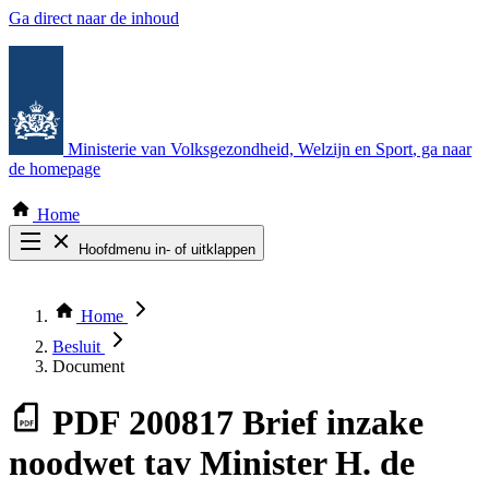
Ga direct naar de inhoud
Ministerie van Volksgezondheid, Welzijn en Sport
, ga naar
de homepage
Home
Hoofdmenu in- of uitklappen
Zoek door alle publicaties
Thema COVID-19
Home
Bekijk per bestuursorgaan
Besluit
Document
PDF
200817 Brief inzake
noodwet tav Minister H. de