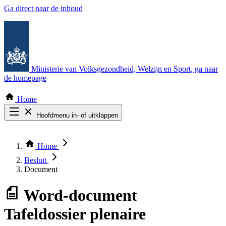
Ga direct naar de inhoud
Ministerie van Volksgezondheid, Welzijn en Sport
, ga naar
de homepage
Home
Hoofdmenu in- of uitklappen
Zoek door alle publicaties
Thema COVID-19
Home
Bekijk per bestuursorgaan
Besluit
Document
Word-document
Tafeldossier plenaire