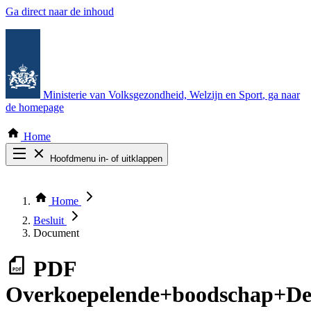
Ga direct naar de inhoud
Ministerie van Volksgezondheid, Welzijn en Sport
, ga naar
de homepage
Home
Hoofdmenu in- of uitklappen
Zoek door alle publicaties
Thema COVID-19
Home
Bekijk per bestuursorgaan
Besluit
Document
PDF
Overkoepelende+boodschap+De