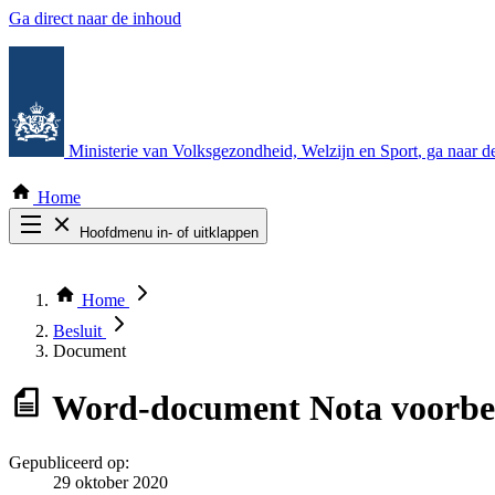
Ga direct naar de inhoud
Ministerie van Volksgezondheid, Welzijn en Sport
, ga naar 
Home
Hoofdmenu in- of uitklappen
Zoek door alle publicaties
Thema COVID-19
Home
Bekijk per bestuursorgaan
Besluit
Document
Word-document
Nota voorbe
Gepubliceerd op:
29 oktober 2020