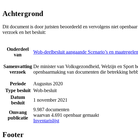
Achtergrond
Dit document is door juristen beoordeeld en vervolgens niet openbaa
verzoek en het besluit:
Onderdeel
Wob-deelbesluit aangaande Scenario’s en maatregelen
van
Samenvatting
De minister van Volksgezondheid, Welzijn en Sport he
verzoek
openbaarmaking van documenten die betrekking hebbe
Periode
Augustus 2020
Type besluit
Wob-besluit
Datum
1 november 2021
besluit
9.987 documenten
Omvang
waarvan 4.691 openbaar gemaakt
publicatie
Inventarislijst
Footer