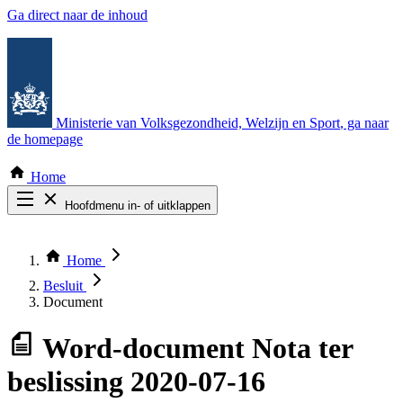
Ga direct naar de inhoud
Ministerie van Volksgezondheid, Welzijn en Sport
, ga naar
de homepage
Home
Hoofdmenu in- of uitklappen
Zoek door alle publicaties
Thema COVID-19
Home
Bekijk per bestuursorgaan
Besluit
Document
Word-document
Nota ter
beslissing 2020-07-16