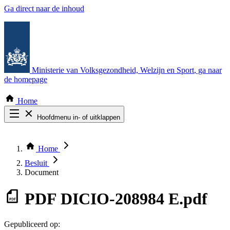
Ga direct naar de inhoud
Ministerie van Volksgezondheid, Welzijn en Sport
, ga naar
de homepage
Home
Hoofdmenu in- of uitklappen
Zoek door alle publicaties
Thema COVID-19
Home
Bekijk per bestuursorgaan
Besluit
Document
PDF
DICIO-208984 E.pdf
Gepubliceerd op: