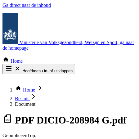
Ga direct naar de inhoud
Ministerie van Volksgezondheid, Welzijn en Sport
, ga naar
de homepage
Home
Hoofdmenu in- of uitklappen
Zoek door alle publicaties
Thema COVID-19
Home
Bekijk per bestuursorgaan
Besluit
Document
PDF
DICIO-208984 G.pdf
Gepubliceerd op: