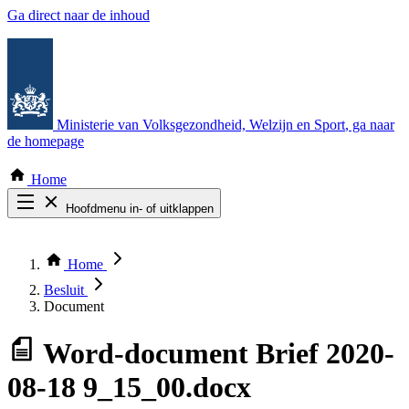
Ga direct naar de inhoud
Ministerie van Volksgezondheid, Welzijn en Sport
, ga naar
de homepage
Home
Hoofdmenu in- of uitklappen
Zoek door alle publicaties
Thema COVID-19
Home
Bekijk per bestuursorgaan
Besluit
Document
Word-document
Brief 2020-
08-18 9_15_00.docx