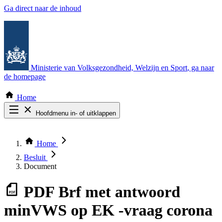
Ga direct naar de inhoud
Ministerie van Volksgezondheid, Welzijn en Sport
, ga naar
de homepage
Home
Hoofdmenu in- of uitklappen
Zoek door alle publicaties
Thema COVID-19
Home
Bekijk per bestuursorgaan
Besluit
Document
PDF
Brf met antwoord
minVWS op EK -vraag corona