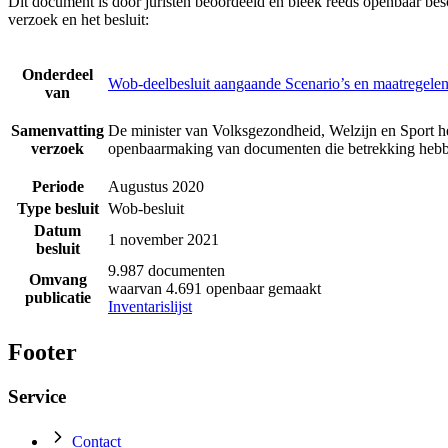
Dit document is door juristen beoordeeld en bleek reeds openbaar be
verzoek en het besluit:
Onderdeel
Wob-deelbesluit aangaande Scenario’s en maatregelen
van
Samenvatting
De minister van Volksgezondheid, Welzijn en Sport he
verzoek
openbaarmaking van documenten die betrekking hebbe
Periode
Augustus 2020
Type besluit
Wob-besluit
Datum
1 november 2021
besluit
9.987 documenten
Omvang
waarvan 4.691 openbaar gemaakt
publicatie
Inventarislijst
Footer
Service
Contact