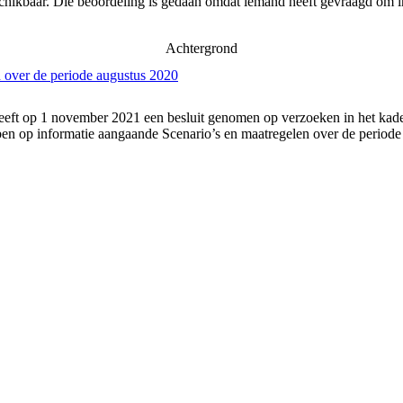
schikbaar. Die beoordeling is gedaan omdat iemand heeft gevraagd om in
Achtergrond
 over de periode augustus 2020
eft op 1 november 2021 een besluit genomen op verzoeken in het kader
n op informatie aangaande Scenario’s en maatregelen over de periode