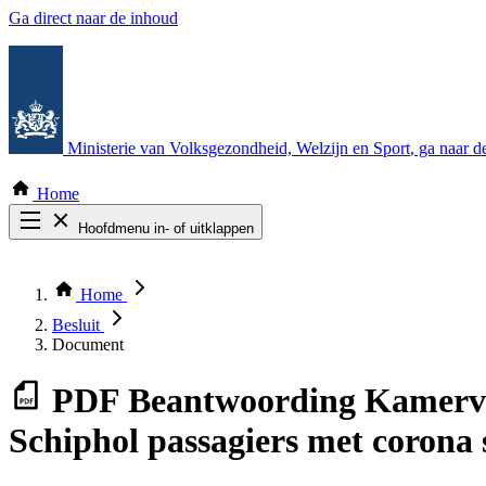
Ga direct naar de inhoud
Ministerie van Volksgezondheid, Welzijn en Sport
, ga naar 
Home
Hoofdmenu in- of uitklappen
Zoek door alle publicaties
Thema COVID-19
Home
Bekijk per bestuursorgaan
Besluit
Document
PDF
Beantwoording Kamervra
Schiphol passagiers met corona