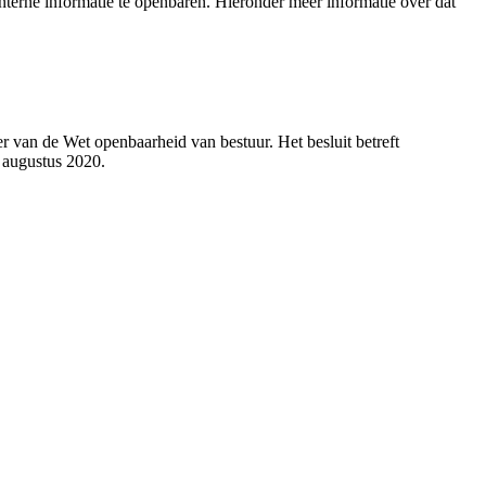
terne informatie te openbaren. Hieronder meer informatie over dat
 van de Wet openbaarheid van bestuur. Het besluit betreft
 augustus 2020.