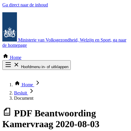
Ga direct naar de inhoud
Ministerie van Volksgezondheid, Welzijn en Sport
, ga naar
de homepage
Home
Hoofdmenu in- of uitklappen
Zoek door alle publicaties
Thema COVID-19
Home
Bekijk per bestuursorgaan
Besluit
Document
PDF
Beantwoording
Kamervraag 2020-08-03