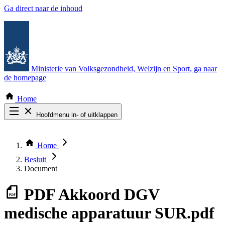
Ga direct naar de inhoud
Ministerie van Volksgezondheid, Welzijn en Sport
, ga naar
de homepage
Home
Hoofdmenu in- of uitklappen
Zoek door alle publicaties
Thema COVID-19
Home
Bekijk per bestuursorgaan
Besluit
Document
PDF
Akkoord DGV
medische apparatuur SUR.pdf