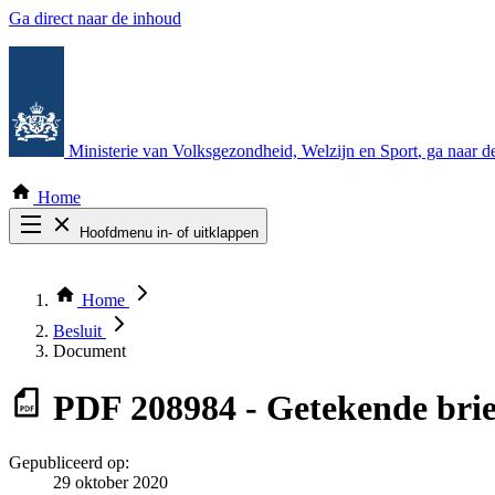
Ga direct naar de inhoud
Ministerie van Volksgezondheid, Welzijn en Sport
, ga naar 
Home
Hoofdmenu in- of uitklappen
Zoek door alle publicaties
Thema COVID-19
Home
Bekijk per bestuursorgaan
Besluit
Document
PDF
208984 - Getekende bri
Gepubliceerd op:
29 oktober 2020