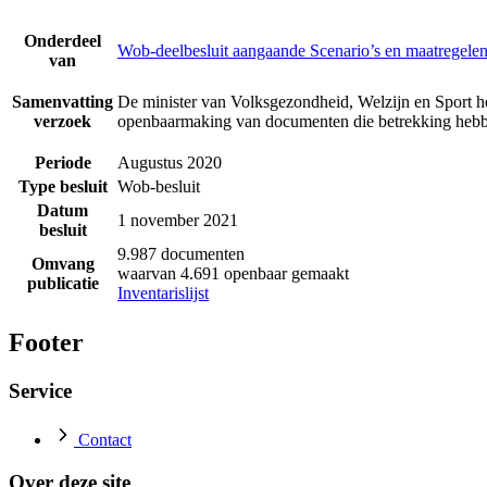
Onderdeel
Wob-deelbesluit aangaande Scenario’s en maatregelen
van
Samenvatting
De minister van Volksgezondheid, Welzijn en Sport he
verzoek
openbaarmaking van documenten die betrekking hebbe
Periode
Augustus 2020
Type besluit
Wob-besluit
Datum
1 november 2021
besluit
9.987 documenten
Omvang
waarvan 4.691 openbaar gemaakt
publicatie
Inventarislijst
Footer
Service
Contact
Over deze site