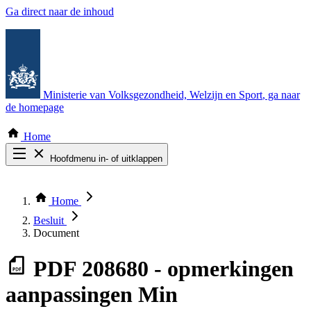
Ga direct naar de inhoud
Ministerie van Volksgezondheid, Welzijn en Sport
, ga naar
de homepage
Home
Hoofdmenu in- of uitklappen
Zoek door alle publicaties
Thema COVID-19
Home
Bekijk per bestuursorgaan
Besluit
Document
PDF
208680 - opmerkingen
aanpassingen Min