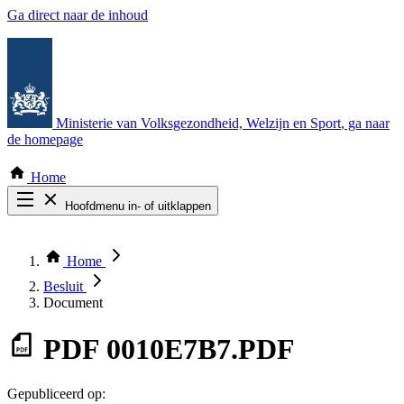
Ga direct naar de inhoud
Ministerie van Volksgezondheid, Welzijn en Sport
, ga naar
de homepage
Home
Hoofdmenu in- of uitklappen
Zoek door alle publicaties
Thema COVID-19
Home
Bekijk per bestuursorgaan
Besluit
Document
PDF
0010E7B7.PDF
Gepubliceerd op: