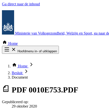
Ga direct naar de inhoud
Ministerie van Volksgezondheid, Welzijn en Sport
, ga naar 
Home
Hoofdmenu in- of uitklappen
Zoek door alle publicaties
Thema COVID-19
Home
Bekijk per bestuursorgaan
Besluit
Document
PDF
0010E753.PDF
Gepubliceerd op:
29 oktober 2020