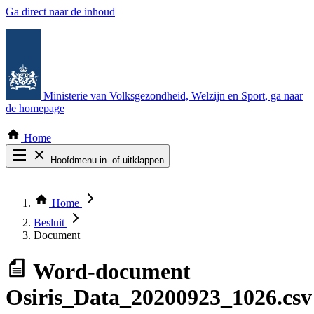
Ga direct naar de inhoud
Ministerie van Volksgezondheid, Welzijn en Sport
, ga naar
de homepage
Home
Hoofdmenu in- of uitklappen
Zoek door alle publicaties
Thema COVID-19
Home
Bekijk per bestuursorgaan
Besluit
Document
Word-document
Osiris_Data_20200923_1026.csv