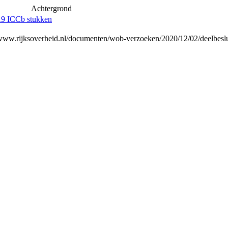
Achtergrond
-19 ICCb stukken
//www.rijksoverheid.nl/documenten/wob-verzoeken/2020/12/02/deelbesl