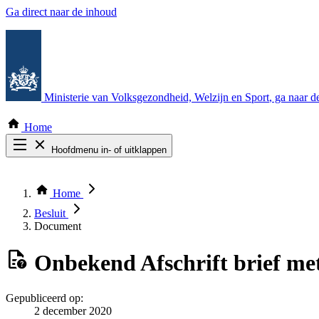
Ga direct naar de inhoud
Ministerie van Volksgezondheid, Welzijn en Sport
, ga naar 
Home
Hoofdmenu in- of uitklappen
Zoek door alle publicaties
Thema COVID-19
Home
Bekijk per bestuursorgaan
Besluit
Document
Onbekend
Afschrift brief m
Gepubliceerd op:
2 december 2020