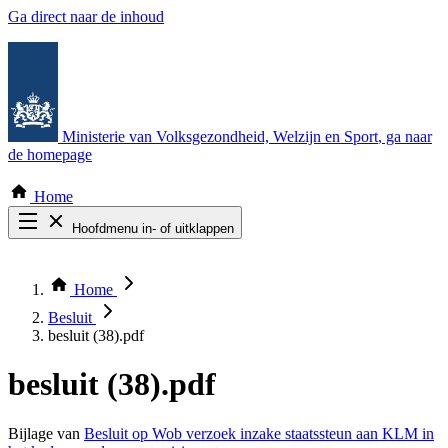
Ga direct naar de inhoud
Ministerie van Volksgezondheid, Welzijn en Sport
, ga naar
de homepage
Home
Hoofdmenu in- of uitklappen
Zoek door alle publicaties
Thema COVID-19
Home
Bekijk per bestuursorgaan
Besluit
besluit (38).pdf
besluit (38).pdf
Bijlage van
Besluit op Wob verzoek inzake staatssteun aan KLM in