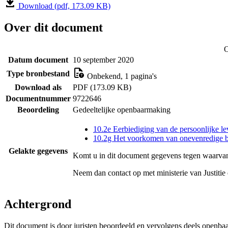
Download (pdf, 173.09 KB)
Over dit document
O
Datum document
10 september 2020
Type bronbestand
Onbekend, 1 pagina's
Download als
PDF (173.09 KB)
Documentnummer
9722646
Beoordeling
Gedeeltelijke openbaarmaking
10.2e Eerbiediging van de persoonlijke le
10.2g Het voorkomen van onevenredige b
Gelakte gegevens
Komt u in dit document gegevens tegen waarvan
Neem dan contact op met
ministerie van Justitie
Achtergrond
Dit document is door juristen beoordeeld en vervolgens deels openba