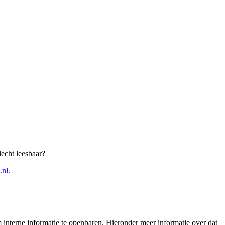
echt leesbaar?
.nl
.
interne informatie te openbaren. Hieronder meer informatie over dat