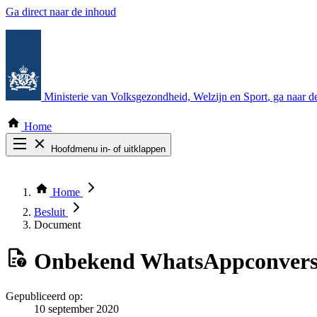
Ga direct naar de inhoud
Ministerie van Volksgezondheid, Welzijn en Sport
, ga naar 
Home
Hoofdmenu in- of uitklappen
Zoek door alle publicaties
Thema COVID-19
Home
Bekijk per bestuursorgaan
Besluit
Document
Onbekend
WhatsAppconversat
Gepubliceerd op:
10 september 2020