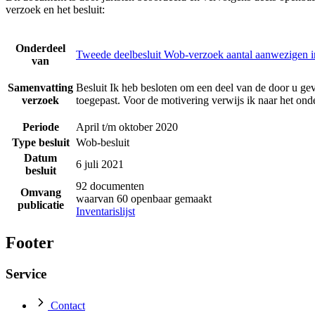
verzoek en het besluit:
Onderdeel
Tweede deelbesluit Wob-verzoek aantal aanwezigen in
van
Samenvatting
Besluit Ik heb besloten om een deel van de door u ge
verzoek
toegepast. Voor de motivering verwijs ik naar het ond
Periode
April t/m oktober 2020
Type besluit
Wob-besluit
Datum
6 juli 2021
besluit
92 documenten
Omvang
waarvan 60 openbaar gemaakt
publicatie
Inventarislijst
Footer
Service
Contact