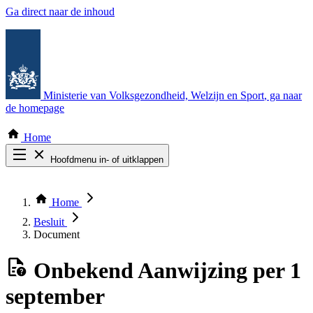
Ga direct naar de inhoud
Ministerie van Volksgezondheid, Welzijn en Sport
, ga naar
de homepage
Home
Hoofdmenu in- of uitklappen
Zoek door alle publicaties
Thema COVID-19
Home
Bekijk per bestuursorgaan
Besluit
Document
Onbekend
Aanwijzing per 1
september