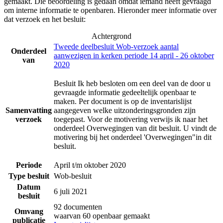
gemaakt. Die beoordeling is gedaan omdat iemand heeft gevraagd
om interne informatie te openbaren. Hieronder meer informatie over
dat verzoek en het besluit:
Achtergrond
Tweede deelbesluit Wob-verzoek aantal
Onderdeel
aanwezigen in kerken periode 14 april - 26 oktober
van
2020
Besluit Ik heb besloten om een deel van de door u
gevraagde informatie gedeeltelijk openbaar te
maken. Per document is op de inventarislijst
Samenvatting
aangegeven welke uitzonderingsgronden zijn
verzoek
toegepast. Voor de motivering verwijs ik naar het
onderdeel Overwegingen van dit besluit. U vindt de
motivering bij het onderdeel 'Overwegingen"in dit
besluit.
Periode
April t/m oktober 2020
Type besluit
Wob-besluit
Datum
6 juli 2021
besluit
92 documenten
Omvang
waarvan 60 openbaar gemaakt
publicatie