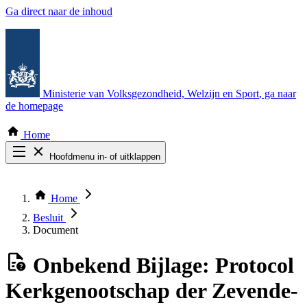
Ga direct naar de inhoud
Ministerie van Volksgezondheid, Welzijn en Sport
, ga naar
de homepage
Home
Hoofdmenu in- of uitklappen
Zoek door alle publicaties
Thema COVID-19
Home
Bekijk per bestuursorgaan
Besluit
Document
Onbekend
Bijlage: Protocol
Kerkgenootschap der Zevende‐