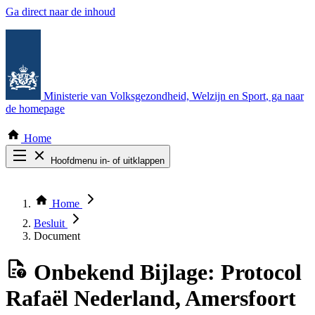
Ga direct naar de inhoud
Ministerie van Volksgezondheid, Welzijn en Sport
, ga naar
de homepage
Home
Hoofdmenu in- of uitklappen
Zoek door alle publicaties
Thema COVID-19
Home
Bekijk per bestuursorgaan
Besluit
Document
Onbekend
Bijlage: Protocol
Rafaël Nederland, Amersfoort