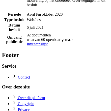
motivering bij het onderdeel 'Overwegingen"in dit
besluit.
Periode
April t/m oktober 2020
Type besluit
Wob-besluit
Datum
6 juli 2021
besluit
92 documenten
Omvang
waarvan 60 openbaar gemaakt
publicatie
Inventarislijst
Footer
Service
Contact
Over deze site
Over dit platform
Copyright
Privacy