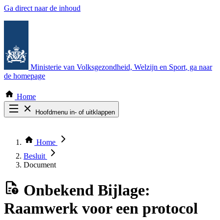
Ga direct naar de inhoud
Ministerie van Volksgezondheid, Welzijn en Sport
, ga naar
de homepage
Home
Hoofdmenu in- of uitklappen
Zoek door alle publicaties
Thema COVID-19
Home
Bekijk per bestuursorgaan
Besluit
Document
Onbekend
Bijlage:
Raamwerk voor een protocol