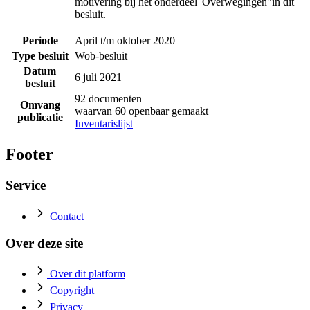
motivering bij het onderdeel 'Overwegingen"in dit
besluit.
Periode
April t/m oktober 2020
Type besluit
Wob-besluit
Datum
6 juli 2021
besluit
92 documenten
Omvang
waarvan 60 openbaar gemaakt
publicatie
Inventarislijst
Footer
Service
Contact
Over deze site
Over dit platform
Copyright
Privacy