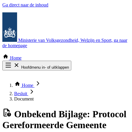
Ga direct naar de inhoud
Ministerie van Volksgezondheid, Welzijn en Sport
, ga naar
de homepage
Home
Hoofdmenu in- of uitklappen
Zoek door alle publicaties
Thema COVID-19
Home
Bekijk per bestuursorgaan
Besluit
Document
Onbekend
Bijlage: Protocol
Gereformeerde Gemeente