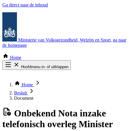
Ga direct naar de inhoud
Ministerie van Volksgezondheid, Welzijn en Sport
, ga naar
de homepage
Home
Hoofdmenu in- of uitklappen
Zoek door alle publicaties
Thema COVID-19
Home
Bekijk per bestuursorgaan
Besluit
Document
Onbekend
Nota inzake
telefonisch overleg Minister