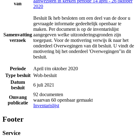
aanwezigen in kerken periode 14 april - 26 oktober
van
2020
Besluit Ik heb besloten om een deel van de door u
gevraagde informatie gedeeltelijk openbaar te
maken. Per document is op de inventarislijst
Samenvatting
aangegeven welke uitzonderingsgronden zijn
verzoek
toegepast. Voor de motivering verwijs ik naar het
onderdeel Overwegingen van dit besluit. U vindt de
motivering bij het onderdeel 'Overwegingen"in dit
besluit.
Periode
April t/m oktober 2020
Type besluit
Wob-besluit
Datum
6 juli 2021
besluit
92 documenten
Omvang
waarvan 60 openbaar gemaakt
publicatie
Inventarislijst
Footer
Service