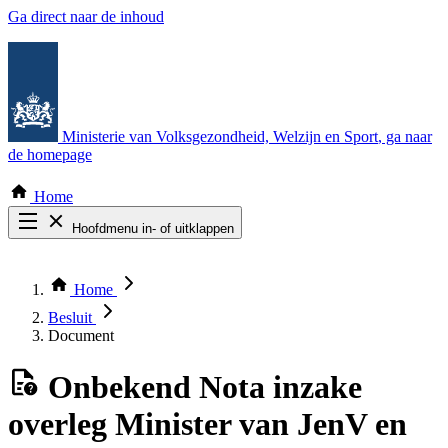
Ga direct naar de inhoud
Ministerie van Volksgezondheid, Welzijn en Sport
, ga naar
de homepage
Home
Hoofdmenu in- of uitklappen
Zoek door alle publicaties
Thema COVID-19
Home
Bekijk per bestuursorgaan
Besluit
Document
Onbekend
Nota inzake
overleg Minister van JenV en