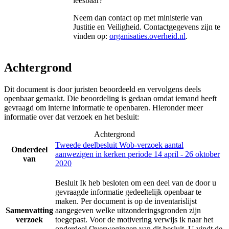
leesbaar?
Neem dan contact op met
ministerie van
Justitie en Veiligheid
. Contactgegevens zijn te
vinden op:
organisaties.overheid.nl
.
Achtergrond
Dit document is door juristen beoordeeld en vervolgens deels
openbaar gemaakt. Die beoordeling is gedaan omdat iemand heeft
gevraagd om interne informatie te openbaren. Hieronder meer
informatie over dat verzoek en het besluit:
Achtergrond
Tweede deelbesluit Wob-verzoek aantal
Onderdeel
aanwezigen in kerken periode 14 april - 26 oktober
van
2020
Besluit Ik heb besloten om een deel van de door u
gevraagde informatie gedeeltelijk openbaar te
maken. Per document is op de inventarislijst
Samenvatting
aangegeven welke uitzonderingsgronden zijn
verzoek
toegepast. Voor de motivering verwijs ik naar het
onderdeel Overwegingen van dit besluit. U vindt de