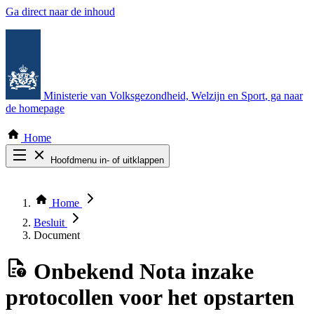
Ga direct naar de inhoud
Ministerie van Volksgezondheid, Welzijn en Sport
, ga naar
de homepage
Home
Hoofdmenu in- of uitklappen
Zoek door alle publicaties
Thema COVID-19
Home
Bekijk per bestuursorgaan
Besluit
Document
Onbekend
Nota inzake
protocollen voor het opstarten