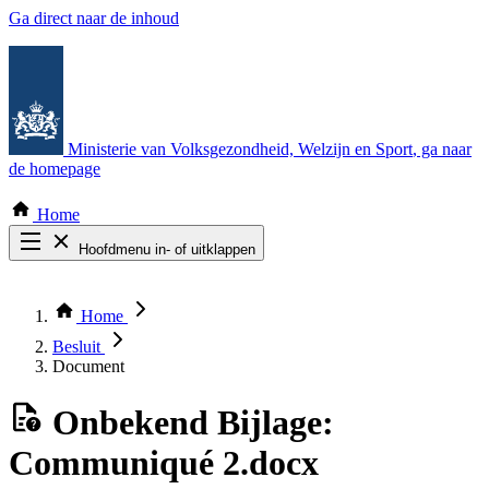
Ga direct naar de inhoud
Ministerie van Volksgezondheid, Welzijn en Sport
, ga naar
de homepage
Home
Hoofdmenu in- of uitklappen
Zoek door alle publicaties
Thema COVID-19
Home
Bekijk per bestuursorgaan
Besluit
Document
Onbekend
Bijlage:
Communiqué 2.docx