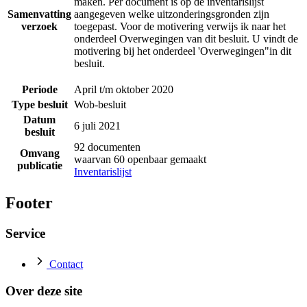
maken. Per document is op de inventarislijst
Samenvatting
aangegeven welke uitzonderingsgronden zijn
verzoek
toegepast. Voor de motivering verwijs ik naar het
onderdeel Overwegingen van dit besluit. U vindt de
motivering bij het onderdeel 'Overwegingen"in dit
besluit.
Periode
April t/m oktober 2020
Type besluit
Wob-besluit
Datum
6 juli 2021
besluit
92 documenten
Omvang
waarvan 60 openbaar gemaakt
publicatie
Inventarislijst
Footer
Service
Contact
Over deze site