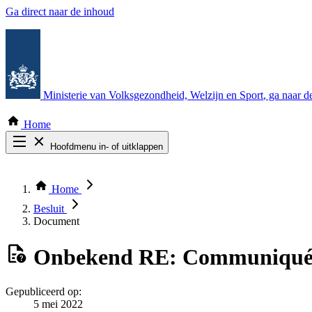
Ga direct naar de inhoud
Ministerie van Volksgezondheid, Welzijn en Sport
, ga naar 
Home
Hoofdmenu in- of uitklappen
Zoek door alle publicaties
Thema COVID-19
Home
Bekijk per bestuursorgaan
Besluit
Document
Onbekend
RE: Communiqué e
Gepubliceerd op:
5 mei 2022