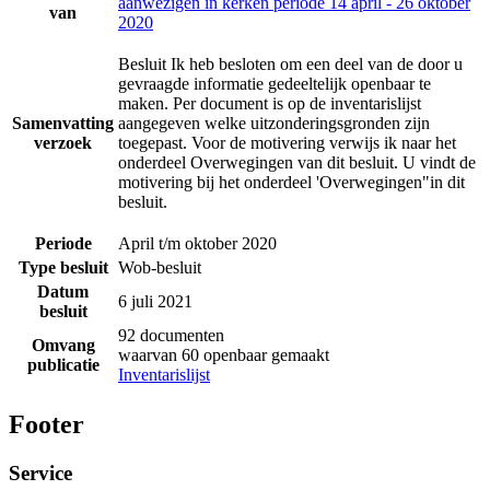
aanwezigen in kerken periode 14 april - 26 oktober
van
2020
Besluit Ik heb besloten om een deel van de door u
gevraagde informatie gedeeltelijk openbaar te
maken. Per document is op de inventarislijst
Samenvatting
aangegeven welke uitzonderingsgronden zijn
verzoek
toegepast. Voor de motivering verwijs ik naar het
onderdeel Overwegingen van dit besluit. U vindt de
motivering bij het onderdeel 'Overwegingen"in dit
besluit.
Periode
April t/m oktober 2020
Type besluit
Wob-besluit
Datum
6 juli 2021
besluit
92 documenten
Omvang
waarvan 60 openbaar gemaakt
publicatie
Inventarislijst
Footer
Service