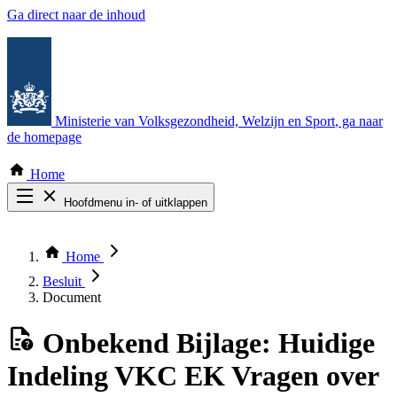
Ga direct naar de inhoud
Ministerie van Volksgezondheid, Welzijn en Sport
, ga naar
de homepage
Home
Hoofdmenu in- of uitklappen
Zoek door alle publicaties
Thema COVID-19
Home
Bekijk per bestuursorgaan
Besluit
Document
Onbekend
Bijlage: Huidige
Indeling VKC EK Vragen over