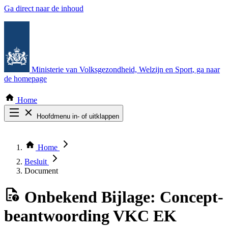
Ga direct naar de inhoud
Ministerie van Volksgezondheid, Welzijn en Sport
, ga naar
de homepage
Home
Hoofdmenu in- of uitklappen
Zoek door alle publicaties
Thema COVID-19
Home
Bekijk per bestuursorgaan
Besluit
Document
Onbekend
Bijlage: Concept‐
beantwoording VKC EK