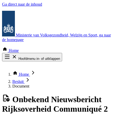
Ga direct naar de inhoud
Ministerie van Volksgezondheid, Welzijn en Sport
, ga naar
de homepage
Home
Hoofdmenu in- of uitklappen
Zoek door alle publicaties
Thema COVID-19
Home
Bekijk per bestuursorgaan
Besluit
Document
Onbekend
Nieuwsbericht
Rijksoverheid Communiqué 2