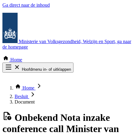
Ga direct naar de inhoud
Ministerie van Volksgezondheid, Welzijn en Sport
, ga naar
de homepage
Home
Hoofdmenu in- of uitklappen
Zoek door alle publicaties
Thema COVID-19
Home
Bekijk per bestuursorgaan
Besluit
Document
Onbekend
Nota inzake
conference call Minister van