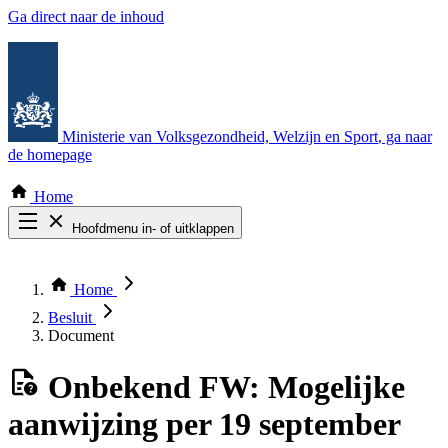
Ga direct naar de inhoud
Ministerie van Volksgezondheid, Welzijn en Sport
, ga naar
de homepage
Home
Hoofdmenu in- of uitklappen
Zoek door alle publicaties
Thema COVID-19
Home
Bekijk per bestuursorgaan
Besluit
Document
Onbekend
FW: Mogelijke
aanwijzing per 19 september