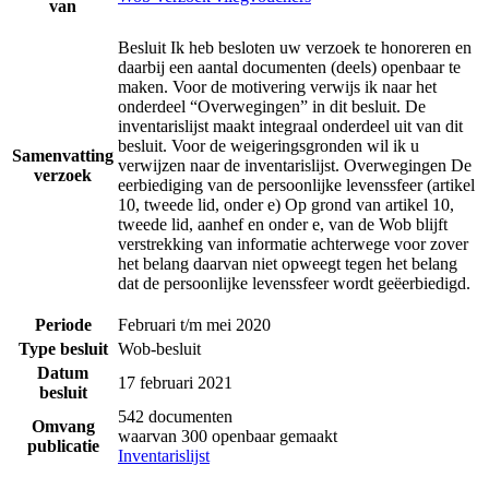
van
Besluit Ik heb besloten uw verzoek te honoreren en
daarbij een aantal documenten (deels) openbaar te
maken. Voor de motivering verwijs ik naar het
onderdeel “Overwegingen” in dit besluit. De
inventarislijst maakt integraal onderdeel uit van dit
besluit. Voor de weigeringsgronden wil ik u
Samenvatting
verwijzen naar de inventarislijst. Overwegingen De
verzoek
eerbiediging van de persoonlijke levenssfeer (artikel
10, tweede lid, onder e) Op grond van artikel 10,
tweede lid, aanhef en onder e, van de Wob blijft
verstrekking van informatie achterwege voor zover
het belang daarvan niet opweegt tegen het belang
dat de persoonlijke levenssfeer wordt geëerbiedigd.
Periode
Februari t/m mei 2020
Type besluit
Wob-besluit
Datum
17 februari 2021
besluit
542 documenten
Omvang
waarvan 300 openbaar gemaakt
publicatie
Inventarislijst