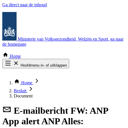
Ga direct naar de inhoud
Ministerie van Volksgezondheid, Welzijn en Sport
, ga naar
de homepage
Home
Hoofdmenu in- of uitklappen
Zoek door alle publicaties
Thema COVID-19
Home
Bekijk per bestuursorgaan
Besluit
Document
E-mailbericht
FW: ANP
App alert ANP Alles: