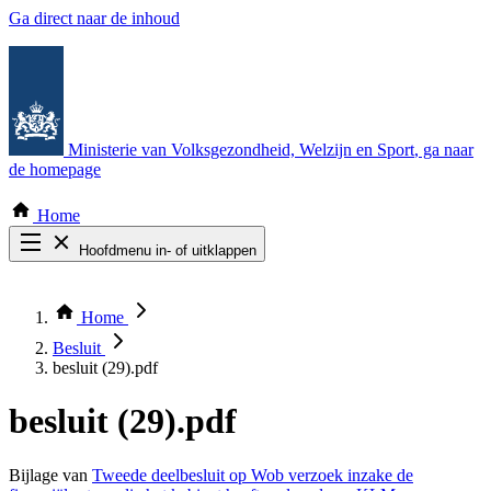
Ga direct naar de inhoud
Ministerie van Volksgezondheid, Welzijn en Sport
, ga naar
de homepage
Home
Hoofdmenu in- of uitklappen
Zoek door alle publicaties
Thema COVID-19
Home
Bekijk per bestuursorgaan
Besluit
besluit (29).pdf
besluit (29).pdf
Bijlage van
Tweede deelbesluit op Wob verzoek inzake de