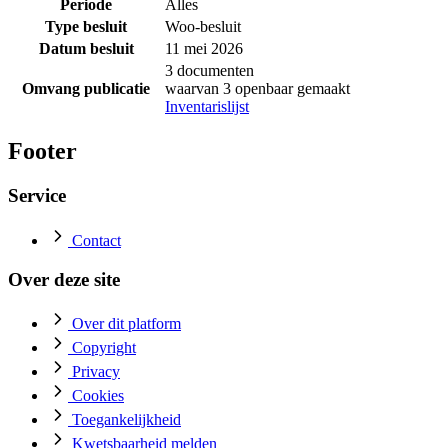
Periode
Alles
Type besluit
Woo-besluit
Datum besluit
11 mei 2026
3 documenten
Omvang publicatie
waarvan 3 openbaar gemaakt
Inventarislijst
Footer
Service
Contact
Over deze site
Over dit platform
Copyright
Privacy
Cookies
Toegankelijkheid
Kwetsbaarheid melden