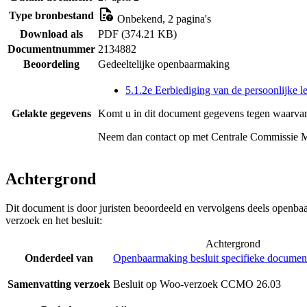
Type bronbestand
Onbekend, 2 pagina's
Download als
PDF (374.21 KB)
Documentnummer
2134882
Beoordeling
Gedeeltelijke openbaarmaking
5.1.2e Eerbiediging van de persoonlijke l
Gelakte gegevens
Komt u in dit document gegevens tegen waarvan
Neem dan contact op met
Centrale Commissie 
Achtergrond
Dit document is door juristen beoordeeld en vervolgens deels openba
verzoek en het besluit:
Achtergrond
Onderdeel van
Openbaarmaking besluit specifieke document
Samenvatting verzoek
Besluit op Woo-verzoek CCMO 26.03