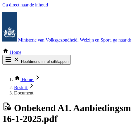
Ga direct naar de inhoud
Ministerie van Volksgezondheid, Welzijn en Sport
, ga naar 
Home
Hoofdmenu in- of uitklappen
Zoek door alle publicaties
Thema COVID-19
Home
Bekijk per bestuursorgaan
Besluit
Document
Onbekend
A1. Aanbiedingsma
16-1-2025.pdf