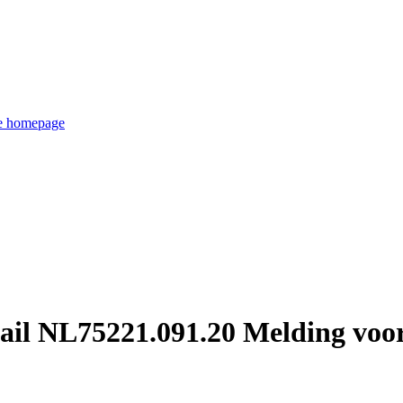
de homepage
il NL75221.091.20 Melding voort